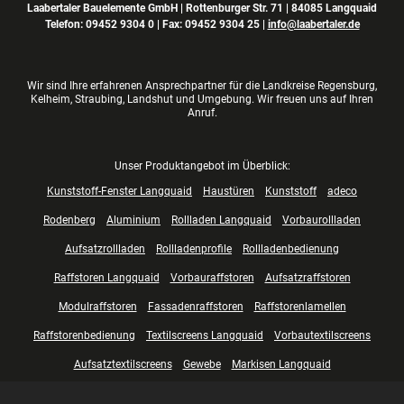
Laabertaler Bauelemente GmbH | Rottenburger Str. 71 | 84085 Langquaid
Telefon:
09452 9304 0
| Fax: 09452 9304 25 |
info@laabertaler.de
Wir sind Ihre erfahrenen Ansprechpartner für die Landkreise Regensburg,
Kelheim, Straubing, Landshut und Umgebung. Wir freuen uns auf Ihren
Anruf.
Unser Produktangebot im Überblick:
Kunststoff-Fenster Langquaid
Haustüren
Kunststoff
adeco
Rodenberg
Aluminium
Rollladen Langquaid
Vorbaurollladen
Aufsatzrollladen
Rollladenprofile
Rollladenbedienung
Raffstoren Langquaid
Vorbauraffstoren
Aufsatzraffstoren
Modulraffstoren
Fassadenraffstoren
Raffstorenlamellen
Raffstorenbedienung
Textilscreens Langquaid
Vorbautextilscreens
Aufsatztextilscreens
Gewebe
Markisen Langquaid
Innenbeschattung Langquaid
Plissees
Rollos
Jalousien