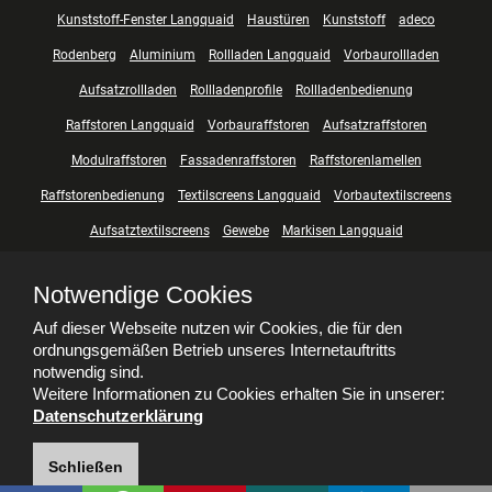
Kunststoff-Fenster Langquaid
Haustüren
Kunststoff
adeco
Rodenberg
Aluminium
Rollladen Langquaid
Vorbaurollladen
Aufsatzrollladen
Rollladenprofile
Rollladenbedienung
Raffstoren Langquaid
Vorbauraffstoren
Aufsatzraffstoren
Modulraffstoren
Fassadenraffstoren
Raffstorenlamellen
Raffstorenbedienung
Textilscreens Langquaid
Vorbautextilscreens
Aufsatztextilscreens
Gewebe
Markisen Langquaid
Innenbeschattung Langquaid
Plissees
Rollos
Jalousien
Notwendige Cookies
Flächenvorhänge
Lamellenvorhänge
Weitere Beschattungssysteme
Auf dieser Webseite nutzen wir Cookies, die für den
Insektenschutz Langquaid
Smarthome Langquaid
ordnungsgemäßen Betrieb unseres Internetauftritts
notwendig sind.
Weitere Informationen zu Cookies erhalten Sie in unserer:
Datenschutzerklärung
Schließen