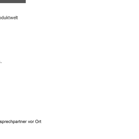
roduktwelt
.