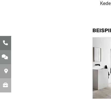
Keder
BEISP