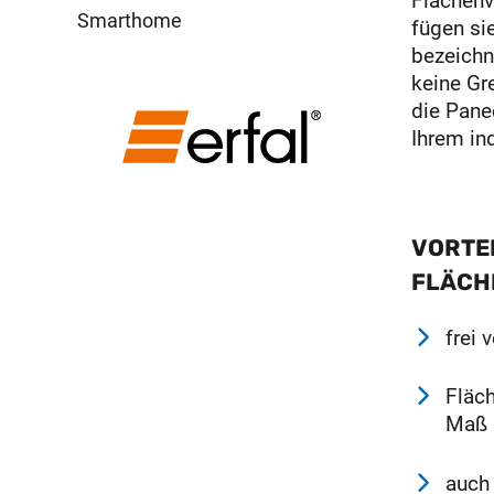
Flächenv
Smarthome
fügen si
bezeichne
keine Gr
die Pane
Ihrem in
VORTEI
FLÄCH
frei 
Fläc
Maß
auch