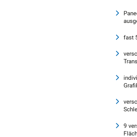
Pane
ausg
fast 
vers
Trans
indiv
Grafi
versc
Schle
9 ve
Fläch