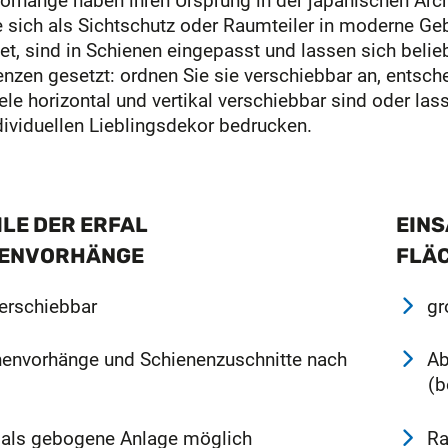
orhänge haben ihren Ursprung in der japanischen Arch
e sich als Sichtschutz oder Raumteiler in moderne Ge
t, sind in Schienen eingepasst und lassen sich belieb
enzen gesetzt: ordnen Sie sie verschiebbar an, entsch
ele horizontal und vertikal verschiebbar sind oder las
dividuellen Lieblingsdekor bedrucken.
LE DER ERFAL
EINS
ENVORHÄNGE
FLÄ
verschiebbar
gr
henvorhänge und Schienenzuschnitte nach
Ab
(b
 als gebogene Anlage möglich
Ra